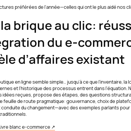
ectures préférées de l’année—celles qui ont le plus aidé nos cl
 la brique au clic: réuss
tégration du e-commer
le d’affaires existant
tique en ligne semble simple… jusqu’à ce que l’inventaire, la logi
rnes et l’historique des processus entrent dans l’équation. Not
es idées reçues, propose des étapes, des questions structuran
e feuille de route pragmatique: gouvernance, choix de platef
 conduite du changement—avec des exemples parlants pour P
aditionnels.
Livre blanc e-commerce ↗