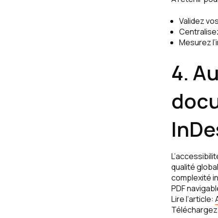
Validez vos
Centralise
Mesurez l’
4. A
docu
InDe
L’accessibili
qualité globa
complexité i
PDF navigable
Lire l’article:
Téléchargez 