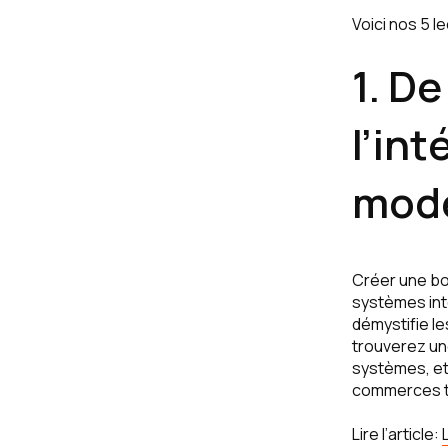
Voici nos 5 l
1. De
l’in
modè
Créer une bou
systèmes inte
démystifie l
trouverez un
systèmes, et
commerces tr
Lire l’article: