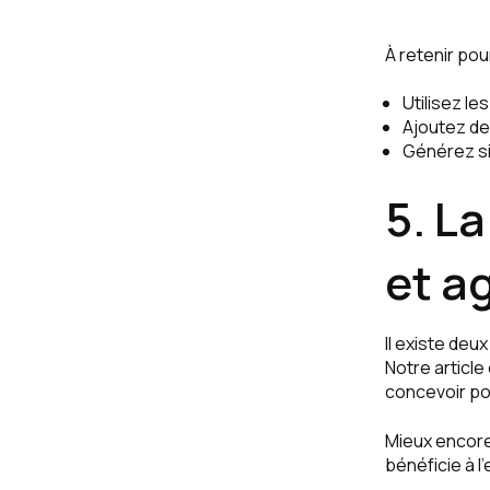
À retenir pour
Utilisez le
Ajoutez de
Générez si
5. L
et ag
Il existe deu
Notre article
concevoir po
Mieux encore
bénéficie à 