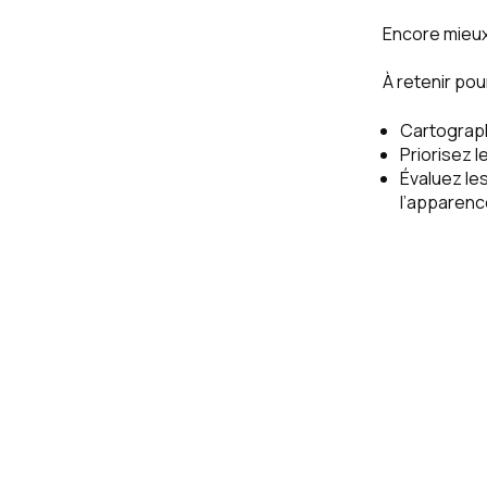
Encore mieu
À retenir pour
Cartograph
Priorisez l
Évaluez les
l’apparenc