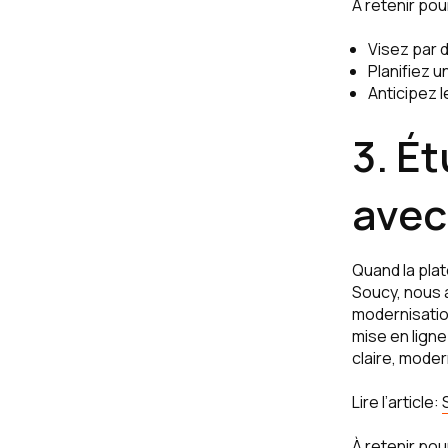
À retenir pour
Visez par 
Planifiez u
Anticipez 
3. Ét
avec
Quand la plat
Soucy, nous a
modernisation
mise en lign
claire, mode
Lire l’article:
À retenir pour