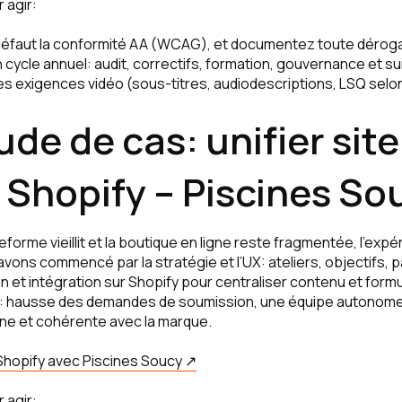
 agir:
défaut la conformité AA (WCAG), et documentez toute déroga
n cycle annuel: audit, correctifs, formation, gouvernance et sui
les exigences vidéo (sous-titres, audiodescriptions, LSQ selo
ude de cas: unifier sit
 Shopify – Piscines So
eforme vieillit et la boutique en ligne reste fragmentée, l’exp
vons commencé par la stratégie et l’UX: ateliers, objectifs, p
 et intégration sur Shopify pour centraliser contenu et formul
e: hausse des demandes de soumission, une équipe autonome s
rne et cohérente avec la marque.
Shopify avec Piscines Soucy ↗
 agir: