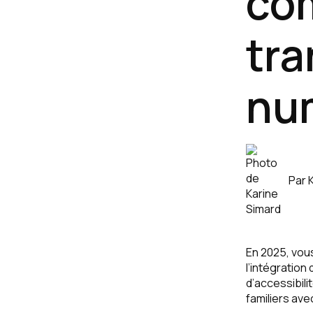
com
tra
nu
Par
En 2025, vous
l’intégratio
d’accessibili
familiers avec