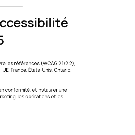
ccessibilité
5
ouvre les références (WCAG 2.1/2.2),
, UE, France, États-Unis, Ontario,
 en conformité, et instaurer une
rketing, les opérations et les