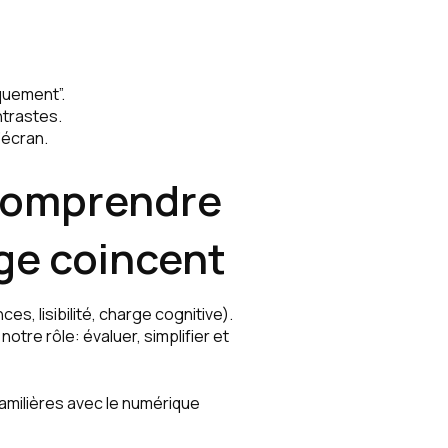
iquement”.
ntrastes.
’écran.
 comprendre
sage coincent
es, lisibilité, charge cognitive).
notre rôle: évaluer, simplifier et
amilières avec le numérique