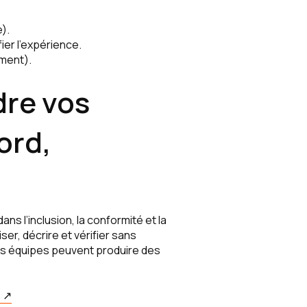
).
ier l’expérience.
ement).
dre vos
ord,
)
ns l’inclusion, la conformité et la
ser, décrire et vérifier sans
vos équipes peuvent produire des
e ↗