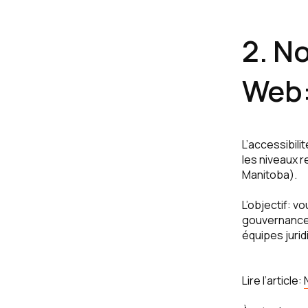
2. N
Web:
L’accessibili
les niveaux r
Manitoba).
L’objectif: v
gouvernance d
équipes jurid
Lire l’article: