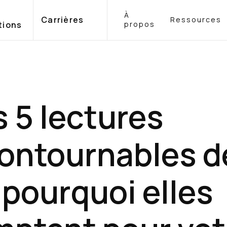
À
Carrières
Ressources
tions
propos
 5 lectures
ontournables d
 pourquoi elles